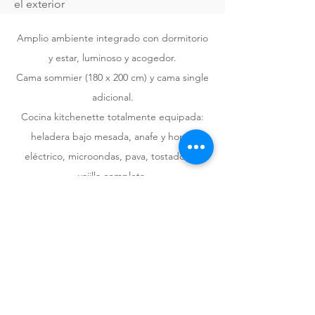
el exterior
Amplio ambiente integrado con dormitorio
y estar, luminoso y acogedor.
Cama sommier (180 x 200 cm) y cama single
adicional.
Cocina kitchenette totalmente equipada:
heladera bajo mesada, anafe y horno
eléctrico, microondas, pava, tostadora y
vajilla completa.
Living comedor con mesa principal, sofá,
lámpara de pie y SmartTV de 43” con
DirecTV.
Ventanales con cortinas blackout para un
descanso pleno.
Amplios placards y mobiliario de calidad.